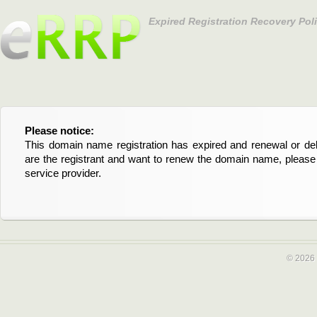
Expired Registration Recovery Pol
Please notice:
Bitte beachten Sie:
This domain name registration has expired and renewal or dele
Diese Domainregistrierung ist abgelaufen und die Verläng
are the registrant and want to renew the domain name, please 
Domain stehen an. Wenn Sie der Registrant sind und di
service provider.
verlängern möchten, kontaktieren Sie bitte Ihren Service-Provid
© 2026