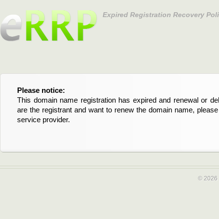
Expired Registration Recovery Pol
Please notice:
Bitte beachten Sie:
This domain name registration has expired and renewal or dele
Diese Domainregistrierung ist abgelaufen und die Verläng
are the registrant and want to renew the domain name, please 
Domain stehen an. Wenn Sie der Registrant sind und di
service provider.
verlängern möchten, kontaktieren Sie bitte Ihren Service-Provid
© 2026