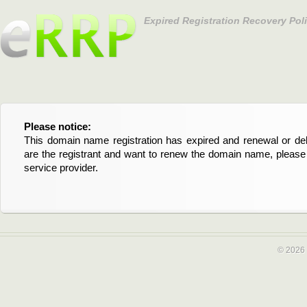
Expired Registration Recovery Pol
Please notice:
Bitte beachten Sie:
This domain name registration has expired and renewal or dele
Diese Domainregistrierung ist abgelaufen und die Verläng
are the registrant and want to renew the domain name, please 
Domain stehen an. Wenn Sie der Registrant sind und di
service provider.
verlängern möchten, kontaktieren Sie bitte Ihren Service-Provid
© 2026