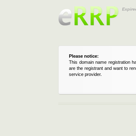
Expire
Please notice:
Bitte beachten Sie:
This domain name registration ha
Diese Domainregistrierung ist 
are the registrant and want to re
Domain stehen an. Wenn Sie d
service provider.
verlängern möchten, kontaktieren S