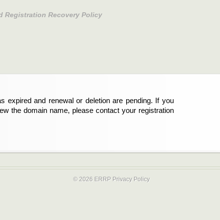
d Registration Recovery Policy
s expired and renewal or deletion are pending. If you
abgelaufen und die Verlängerung oder Löschung der
new the domain name, please contact your registration
er Registrant sind und die Domainregistrierung
ie bitte Ihren Service-Provider.
© 2026 ERRP
Privacy Policy