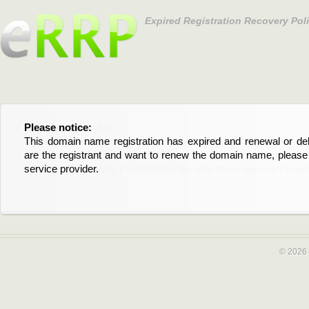
Expired Registration Recovery Pol
Please notice:
Bitte beachten Sie:
This domain name registration has expired and renewal or dele
Diese Domainregistrierung ist abgelaufen und die Verläng
are the registrant and want to renew the domain name, please 
Domain stehen an. Wenn Sie der Registrant sind und di
service provider.
verlängern möchten, kontaktieren Sie bitte Ihren Service-Provid
© 2026