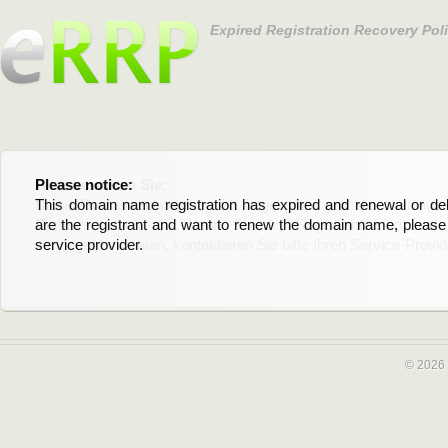
Expired Registration Recovery Pol
Please notice:
Bitte beachten Sie:
This domain name registration has expired and renewal or dele
Diese Domainregistrierung ist abgelaufen und die Verläng
are the registrant and want to renew the domain name, please 
Domain stehen an. Wenn Sie der Registrant sind und di
service provider.
verlängern möchten, kontaktieren Sie bitte Ihren Service-Provid
© 2026